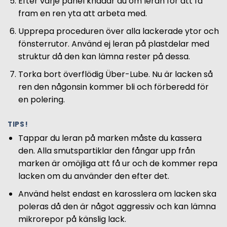
Efter varje panel knådar du om leran för att få
fram en ren yta att arbeta med.
Upprepa proceduren över alla lackerade ytor och
fönsterrutor. Använd ej leran på plastdelar med
struktur då den kan lämna rester på dessa.
Torka bort överflödig Über-Lube. Nu är lacken så
ren den någonsin kommer bli och förberedd för
en polering.
TIPS!
Tappar du leran på marken måste du kassera
den. Alla smutspartiklar den fångar upp från
marken är omöjliga att få ur och de kommer repa
lacken om du använder den efter det.
Använd helst endast en karosslera om lacken ska
poleras då den är något aggressiv och kan lämna
mikrorepor på känslig lack.