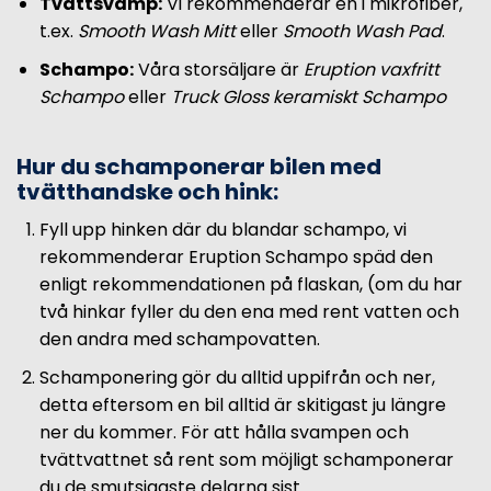
Tvättsvamp:
Vi rekommenderar en i mikrofiber,
t.ex.
Smooth Wash Mitt
eller
Smooth Wash Pad
.
Schampo
:
Våra storsäljare är
Eruption vaxfritt
Schampo
eller
Truck Gloss keramiskt Schampo
Hur du schamponerar bilen med
tvätthandske och hink:
Fyll upp hinken där du blandar schampo, vi
rekommenderar Eruption Schampo späd den
enligt rekommendationen på flaskan, (om du har
två hinkar fyller du den ena med rent vatten och
den andra med schampovatten.
Schamponering gör du alltid uppifrån och ner,
detta eftersom en bil alltid är skitigast ju längre
ner du kommer. För att hålla svampen och
tvättvattnet så rent som möjligt schamponerar
du de smutsigaste delarna sist.