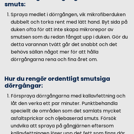
smuts:
Spraya medlet i dörrgången, vik mikrofiberduken
dubbelt och torka rent med lätt hand. Byt sida på
duken ofta för att inte skapa mikrorepor av
smutsen som du redan fångat upp i duken. Gör du
detta varannan tvätt går det snabbt och det
behövs sällan något mer för att hålla
dörrgångarna rena och fina året om.
Hur du rengör ordentligt smutsiga
dörrgångar:
Förspraya dörrgångarna med kallavfettning och
låt den verka ett par minuter. Punktbehandla
speciellt de områden som det samlats mycket
asfaltsprickar och oljebaserad smuts. Försök
undvika att spraya på gångjärnen eftersom
kallavfettningen löser upp det fett som finns där.