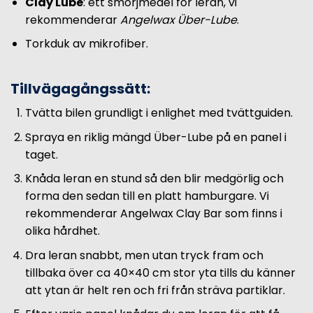
Clay Lube
: ett smörjmedel för leran, vi
rekommenderar
Angelwax Über-Lube
.
Torkduk av mikrofiber.
Tillvägagångssätt:
Tvätta bilen grundligt i enlighet med tvättguiden.
Spraya en riklig mängd Über-Lube på en panel i
taget.
Knåda leran en stund så den blir medgörlig och
forma den sedan till en platt hamburgare. Vi
rekommenderar Angelwax Clay Bar som finns i
olika hårdhet.
Dra leran snabbt, men utan tryck fram och
tillbaka över ca 40×40 cm stor yta tills du känner
att ytan är helt ren och fri från sträva partiklar.