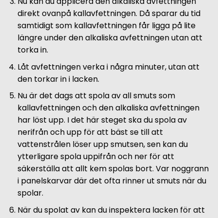
Nu kan du applicera den alkaliska avfettningen
direkt ovanpå kallavfettningen. Då sparar du tid
samtidigt som kallavfettningen får ligga på lite
längre under den alkaliska avfettningen utan att
torka in.
Låt avfettningen verka i några minuter, utan att
den torkar in i lacken.
Nu är det dags att spola av all smuts som
kallavfettningen och den alkaliska avfettningen
har löst upp. I det här steget ska du spola av
nerifrån och upp för att bäst se till att
vattenstrålen löser upp smutsen, sen kan du
ytterligare spola uppifrån och ner för att
säkerställa att allt kem spolas bort. Var noggrann
i panelskarvar där det ofta rinner ut smuts när du
spolar.
När du spolat av kan du inspektera lacken för att