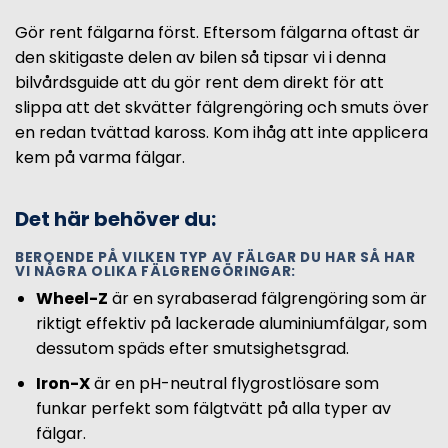
Gör rent fälgarna först. Eftersom fälgarna oftast är
den skitigaste delen av bilen så tipsar vi i denna
bilvårdsguide att du gör rent dem direkt för att
slippa att det skvätter fälgrengöring och smuts över
en redan tvättad kaross. Kom ihåg att inte applicera
kem på varma fälgar.
Det här behöver du:
BEROENDE PÅ VILKEN TYP AV FÄLGAR DU HAR SÅ HAR
VI NÅGRA OLIKA FÄLGRENGÖRINGAR:
Wheel-Z
är en syrabaserad fälgrengöring som är
riktigt effektiv på lackerade aluminiumfälgar, som
dessutom späds efter smutsighetsgrad.
Iron-X
är en pH-neutral flygrostlösare som
funkar perfekt som fälgtvätt på alla typer av
fälgar.