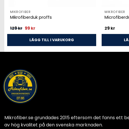
MIKROFIBER
MIKROFIBER
Mikrofiberduk proffs
Microfiber
Det
Det
129
kr
99
kr
29
kr
ursprungliga
nuvarande
priset
priset
var:
är:
LÄGG TILL I VARUKORG
LÄ
129 kr.
99 kr.
Mikrofiber.se grundades 2015 eftersom det fanns ett b
av hög kvalitet på den svenska marknaden.