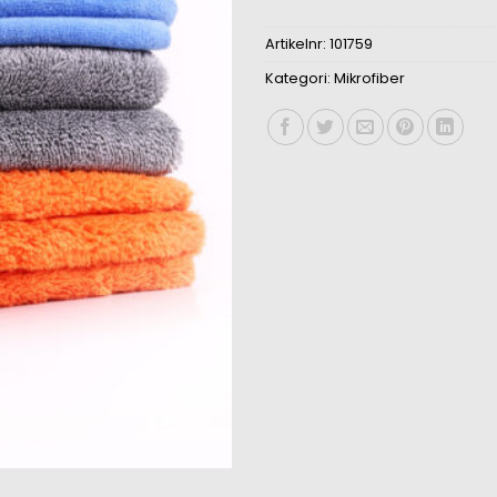
1.020 kr.
899 
Artikelnr:
101759
Kategori:
Mikrofiber