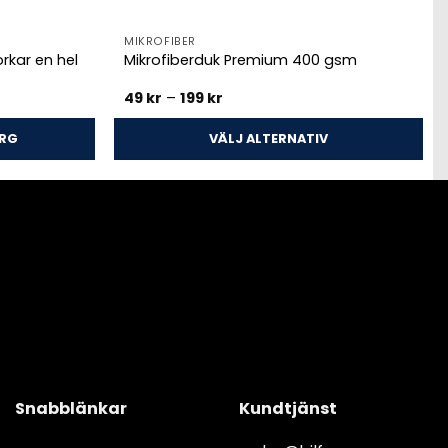
MIKROFIBER
kar en hel
Mikrofiberduk Premium 400 gsm
Prisintervall:
49
kr
–
199
kr
49 kr
till
199 kr
ORG
VÄLJ ALTERNATIV
Den
här
produkten
har
flera
varianter.
De
olika
alternativen
kan
väljas
Snabblänkar
Kundtjänst
på
produktsidan