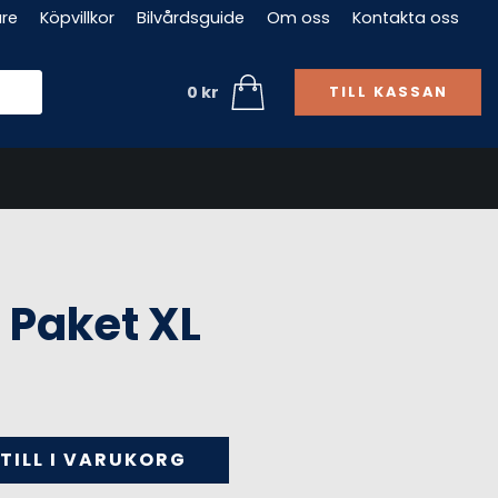
are
Köpvillkor
Bilvårdsguide
Om oss
Kontakta oss
0
kr
TILL KASSAN
 Paket XL
liga
arande
set
TILL I VARUKORG