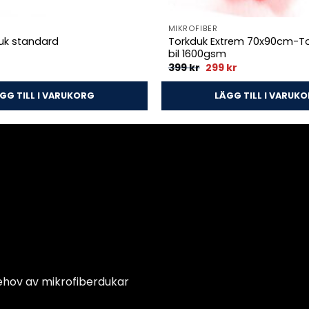
MIKROFIBER
Torkduk Extrem 70x90cm-Tor
duk standard
bil 1600gsm
Det
Det
399
kr
299
kr
ursprungliga
nuvarande
priset
priset
var:
är:
GG TILL I VARUKORG
LÄGG TILL I VARUK
399 kr.
299 kr.
ehov av mikrofiberdukar