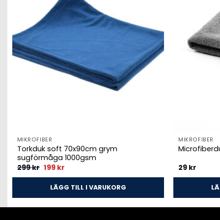
MIKROFIBER
MIKROFIBER
Torkduk soft 70x90cm grym
Microfiber
sugförmåga 1000gsm
Det
Det
299
kr
199
kr
29
kr
ursprungliga
nuvarande
priset
priset
var:
är:
LÄGG TILL I VARUKORG
LÄ
299 kr.
199 kr.