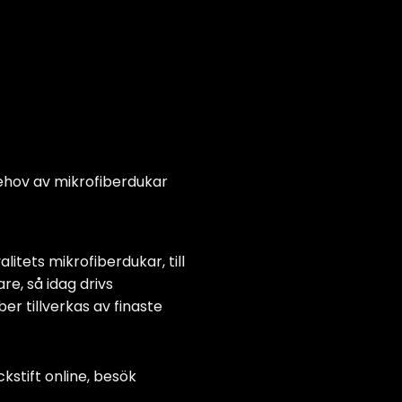
produkten
har
flera
varianter.
De
olika
alternativen
kan
väljas
ehov av mikrofiberdukar
på
produktsidan
litets mikrofiberdukar, till
re, så idag drivs
er tillverkas av finaste
ckstift online
, besök