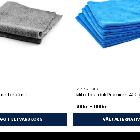
MIKROFIBER
duk standard
Mikrofiberduk Premium 400
Prisintervall:
49
kr
–
199
kr
49 kr
till
199 kr
GG TILL I VARUKORG
VÄLJ ALTERNATIV
Den
här