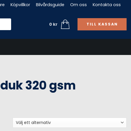
are
Köpvillkor
Bilvårdsguide
Om oss
Kontakta oss
0
kr
TILL KASSAN
rduk 320 gsm
tervall: