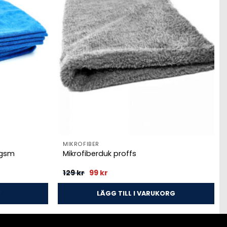
MIKROFIBER
 gsm
Mikrofiberduk proffs
Det
Det
129
kr
99
kr
ursprungliga
nuvarande
priset
priset
var:
är:
LÄGG TILL I VARUKORG
129 kr.
99 kr.