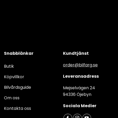
Snabblänkar
Kundtjänst
order@bilfarg.se
Butik
Leveransadress
Köpvillkor
Bilvårdsguide
Mejselvägen 24
94336 Öjebyn
Om oss
Sociala Medier
Kontakta oss