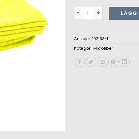
Mikrofiberduk 320 gsm mä
LÄGG 
Artikelnr:
102153-1
Kategori:
Mikrofiber