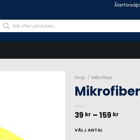
Återförsälj
Products
search
Shop
/
Mikrofiber
Mikrofibe
Prisin
39
–
159
kr
kr
39 kr
till
VÄLJ ANTAL
159 kr